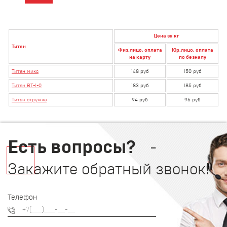
Цена за кг
Титан
Физ.лицо, оплата
Юр.лицо, оплата
на карту
по безналу
Титан микс
148 руб
150 руб
Титан ВТ-1-0
183 руб
185 руб
Титан стружка
94 руб
95 руб
Есть вопросы?
-
Закажите обратный звонок!
Телефон