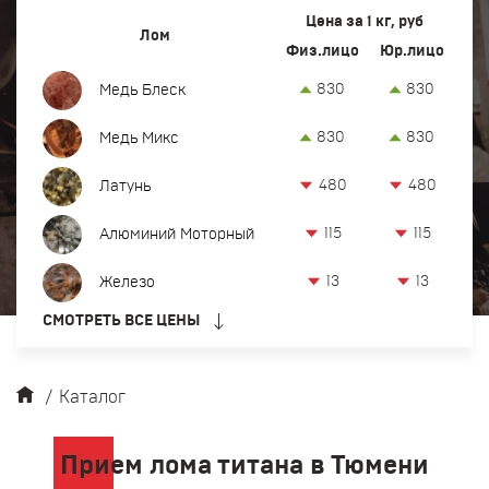
Вывоз и демонтаж лома
Цена за 1 кг, руб
Лом
Физ.лицо
Юр.лицо
Закупка кабеля
830
830
Медь Блеск
Закупка оргтехники и оборудования
830
830
Медь Микс
Контакты
480
480
Латунь
Заказать обратный звонок
115
115
Алюминий Моторный
Прием лома цветных и черных металлов в Тюмени
13
13
Железо
8 (932) 629-18-38
СМОТРЕТЬ ВСЕ ЦЕНЫ
офис:
Тюмень, ул. Производственная, 50
tum@metkom-group.ru
/
Каталог
Прием лома титана в Тюмени