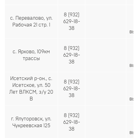
c 
8 (932)
с. Перевалово, ул.
2
629-18-
Рабочая 21 стр. 1
38
вы
c 
8 (932)
с. Ярково, 109км
2
629-18-
трассы
38
вы
Исетский р-он., с.
c 
8 (932)
Исетское, ул. 50
2
629-18-
Лет ВЛКСМ, з/у 20
38
В
вы
c 
8 (932)
г. Ялуторовск, ул.
2
629-18-
Чукреевская 125
38
вы