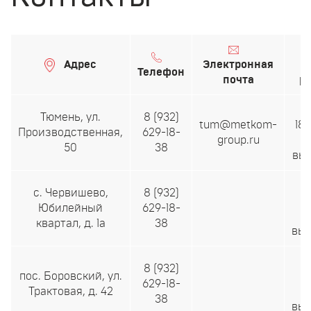
Адрес
Электронная
Р
Телефон
почта
р
c 
Тюмень, ул.
8 (932)
tum@metkom-
18:
Производственная,
629-18-
group.ru
и
50
38
вы
c 
с. Червишево,
8 (932)
2
Юбилейный
629-18-
квартал, д. 1а
38
вы
c 
8 (932)
пос. Боровский, ул.
2
629-18-
Трактовая, д. 42
38
вы