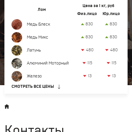
Вывоз и демонтаж лома
Цена за 1 кг, руб
Лом
Физ.лицо
Юр.лицо
Закупка кабеля
830
830
Медь Блеск
Закупка оргтехники и оборудования
830
830
Медь Микс
Контакты
480
480
Латунь
Заказать обратный звонок
115
115
Алюминий Моторный
Прием лома цветных и черных металлов в Тюмени
13
13
Железо
8 (932) 629-18-38
СМОТРЕТЬ ВСЕ ЦЕНЫ
офис:
Тюмень, ул. Производственная, 50
tum@metkom-group.ru
Контакты