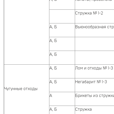
Стружка № 1-2
А, Б
Вьюнообразная ст
А, Б
А, Б
А, Б
Лом и отходы № 1-3
А, Б
Негабарит № 1-3
Чугунные отходы
А
Брикеты из стружк
А, Б
Стружка