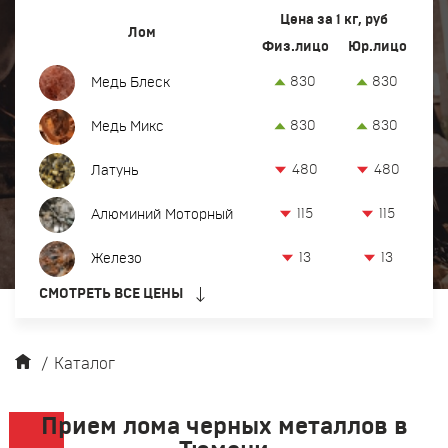
Вывоз и демонтаж лома
Цена за 1 кг, руб
Лом
Физ.лицо
Юр.лицо
Закупка кабеля
830
830
Медь Блеск
Закупка оргтехники и оборудования
830
830
Медь Микс
Контакты
480
480
Латунь
Заказать обратный звонок
115
115
Алюминий Моторный
Прием лома цветных и черных металлов в Тюмени
13
13
Железо
8 (932) 629-18-38
СМОТРЕТЬ ВСЕ ЦЕНЫ
офис:
Тюмень, ул. Производственная, 50
tum@metkom-group.ru
/
Каталог
Прием лома черных металлов в