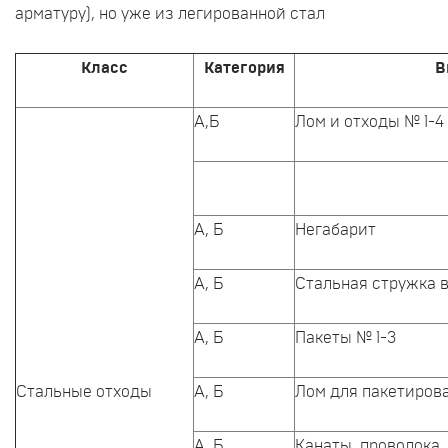
арматуру), но уже из легированной стал
Класс
Категория
В
А,Б
Лом и отходы № 1-4
А, Б
Негабарит
А, Б
Стальная стружка в
А, Б
Пакеты № 1-3
Стальные отходы
А, Б
Лом для пакетирова
А, Б
Канаты, проволока