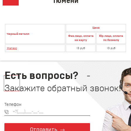
Тюмени
Цена
Черный металл
Физ.лицо, оплата
Юр.лицо, оплата
на карту
по безналу
Железо
13 руб
13 руб
Есть вопросы?
-
Закажите обратный звонок!
Телефон
Отправить