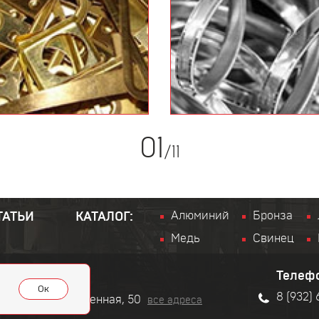
01
/
11
Алюминий
Бронза
ТАТЬИ
КАТАЛОГ:
Медь
Свинец
Телеф
Ок
8 (932)
ул. Производственная, 50
все адреса