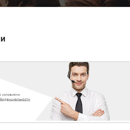
ни
с условиями
нфиденциальности