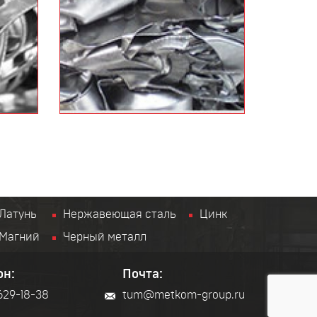
Латунь
Нержавеющая сталь
Цинк
Магний
Черный металл
он:
Почта:
 629-18-38
tum@metkom-group.ru