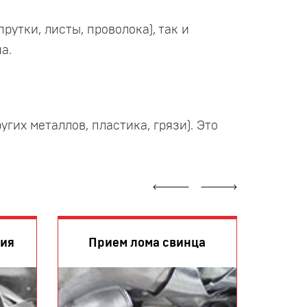
утки, листы, проволока), так и
а.
их металлов, пластика, грязи). Это
Прием
ния
Прием лома свинца