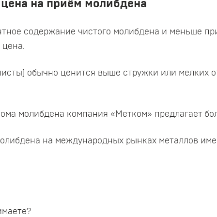
 цена на приём молибдена
ентное содержание чистого молибдена и меньше пр
 цена.
листы) обычно ценится выше стружки или мелких от
лома молибдена компания «Метком» предлагает бо
молибдена на международных рынках металлов име
имаете?