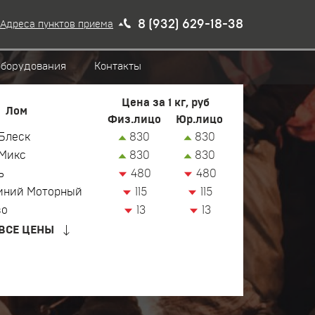
8 (932) 629-18-38
Адреса пунктов приема
оборудования
Контакты
Цена за 1 кг, руб
Лом
Физ.лицо
Юр.лицо
Блеск
830
830
Микс
830
830
ь
480
480
иний Моторный
115
115
зо
13
13
ВСЕ ЦЕНЫ