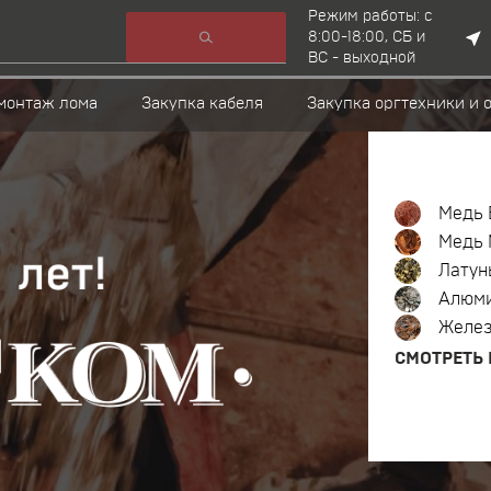
Режим работы: c
8:00-18:00, СБ и
ВС - выходной
монтаж лома
Закупка кабеля
Закупка оргтехники и 
Медь 
Медь 
Латун
Алюм
Желе
СМОТРЕТЬ 