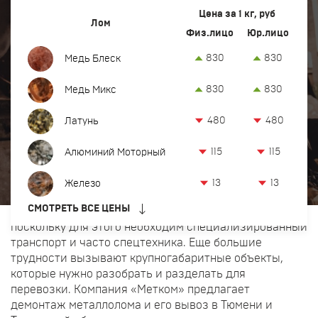
Вывоз и демонтаж лома
Вывоз и демонтаж
Цена за 1 кг, руб
Лом
Физ.лицо
Юр.лицо
Закупка кабеля
металлолома
830
830
Медь Блеск
Закупка оргтехники и оборудования
830
830
Медь Микс
Компания Метком предлагает прием лома черных и
Контакты
цветных металлов с вывозом с объекта. Для
480
480
Латунь
реализации услуги имеются необходимые
Заказать обратный звонок
транспортные средства.
115
115
Алюминий Моторный
Если небольшие объемы металла можно доставить
на площадку самостоятельно, то вывоз металлолома
Прием лома цветных и черных металлов в Тюмени
13
13
Железо
в больших объемах часто затруднителен не только
8 (932) 629-18-38
СМОТРЕТЬ ВСЕ ЦЕНЫ
для физических лиц, но и для организаций,
офис:
Тюмень, ул. Производственная, 50
поскольку для этого необходим специализированный
tum@metkom-group.ru
транспорт и часто спецтехника. Еще большие
трудности вызывают крупногабаритные объекты,
которые нужно разобрать и разделать для
перевозки. Компания «Метком» предлагает
демонтаж металлолома и его вывоз в Тюмени и