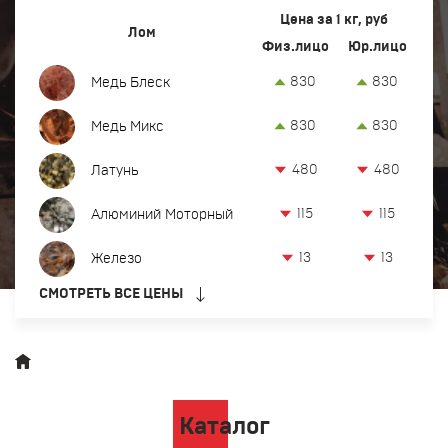
Вывоз и демонтаж лома
Цена за 1 кг, руб
Лом
Физ.лицо
Юр.лицо
Закупка кабеля
830
830
Медь Блеск
Закупка оргтехники и оборудования
830
830
Медь Микс
Контакты
480
480
Латунь
Заказать обратный звонок
115
115
Алюминий Моторный
Прием лома цветных и черных металлов в Тюмени
13
13
Железо
8 (932) 629-18-38
СМОТРЕТЬ ВСЕ ЦЕНЫ
офис:
Тюмень, ул. Производственная, 50
tum@metkom-group.ru
Каталог