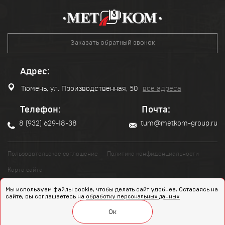
Заказать обратный звонок
Адрес:
Тюмень, ул. Производственная, 50
все адреса
Телефон:
Почта:
8 (932) 629-18-38
tum@metkom-group.ru
Пользовательское соглашение
Политика конфиденциальности
Карта сайта
Мы используем файлы cookie, чтобы делать сайт удобнее. Оставаясь на
Разработка и продвижение сайта
сайте, вы соглашаетесь на
обработку персональных данных
Copyright 2022 © "МЕТКОМ-
Ок
Холдинг" Все права защищены