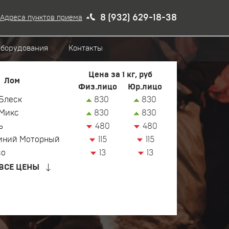
8 (932) 629-18-38
Адреса пунктов приема
оборудования
Контакты
Цена за 1 кг, руб
Лом
Физ.лицо
Юр.лицо
Блеск
830
830
Микс
830
830
ь
480
480
иний Моторный
115
115
зо
13
13
ВСЕ ЦЕНЫ