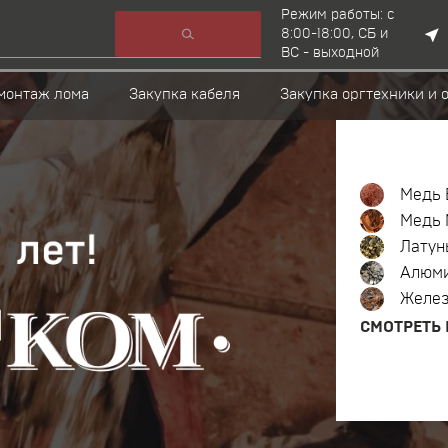
Режим работы: c
8:00-18:00, СБ и
ВС - выходной
монтаж лома
Закупка кабеля
Закупка оргтехники и 
Медь 
Медь 
Латун
Алюм
Желе
СМОТРЕТЬ 