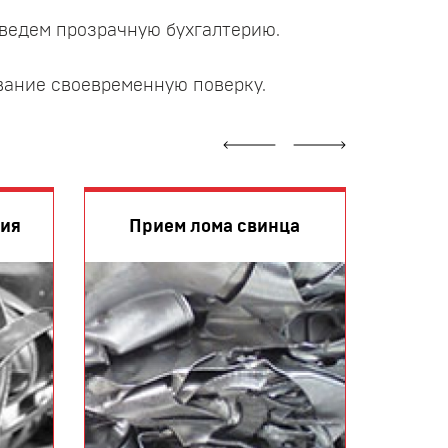
ведем прозрачную бухгалтерию.
вание своевременную поверку.
Прием
ния
Прием лома свинца