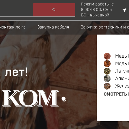
Режим работы: c
8:00-18:00, СБ и
ВС - выходной
монтаж лома
Закупка кабеля
Закупка оргтехники и 
Медь 
Медь 
Латун
Алюм
Желе
СМОТРЕТЬ 