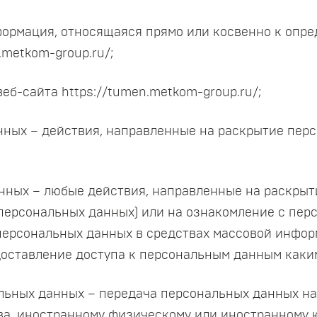
формация, относящаяся прямо или косвенно к опр
.metkom-group.ru/;
веб-сайта https://tumen.metkom-group.ru/;
анных – действия, направленные на раскрытие пе
данных – любые действия, направленные на раскры
 персональных данных) или на ознакомление с пе
е персональных данных в средствах массовой инф
оставление доступа к персональным данным каки
альных данных – передача персональных данных н
тва, иностранному физическому или иностранному 