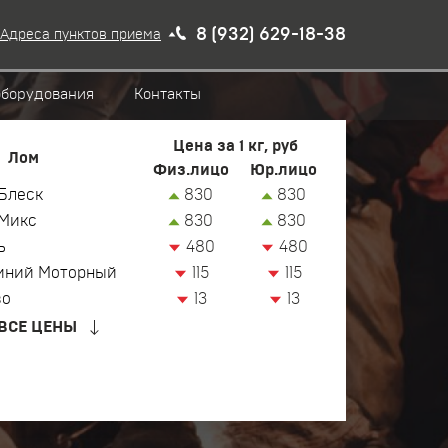
8 (932) 629-18-38
Адреса пунктов приема
оборудования
Контакты
Цена за 1 кг, руб
Лом
Физ.лицо
Юр.лицо
Блеск
830
830
Микс
830
830
ь
480
480
иний Моторный
115
115
зо
13
13
ВСЕ ЦЕНЫ